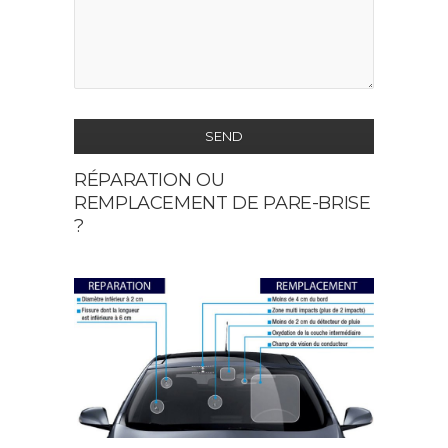
SEND
RÉPARATION OU
This
REMPLACEMENT DE PARE-BRISE
field
?
should
be
left
blank