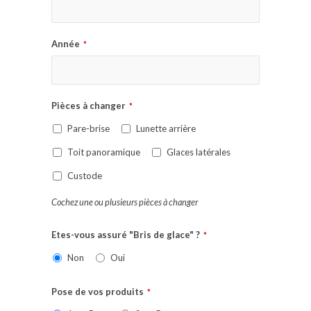
Année
*
Pièces à changer
*
Pare-brise
Lunette arrière
Toit panoramique
Glaces latérales
Custode
Cochez une ou plusieurs pièces à changer
Etes-vous assuré "Bris de glace" ?
*
Non
Oui
Pose de vos produits
*