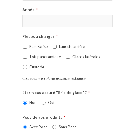
Année
*
Pièces à changer
*
Pare-brise
Lunette arrière
Toit panoramique
Glaces latérales
Custode
Cochez une ou plusieurs pièces à changer
Etes-vous assuré "Bris de glace" ?
*
Non
Oui
Pose de vos produits
*
Avec Pose
Sans Pose