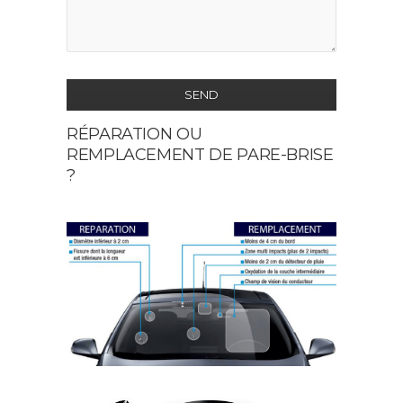
SEND
RÉPARATION OU
This
REMPLACEMENT DE PARE-BRISE
field
?
should
be
left
blank