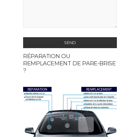
SEND
RÉPARATION OU
This
REMPLACEMENT DE PARE-BRISE
field
?
should
be
left
blank