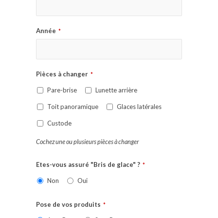
Année
*
Pièces à changer
*
Pare-brise
Lunette arrière
Toit panoramique
Glaces latérales
Custode
Cochez une ou plusieurs pièces à changer
Etes-vous assuré "Bris de glace" ?
*
Non
Oui
Pose de vos produits
*