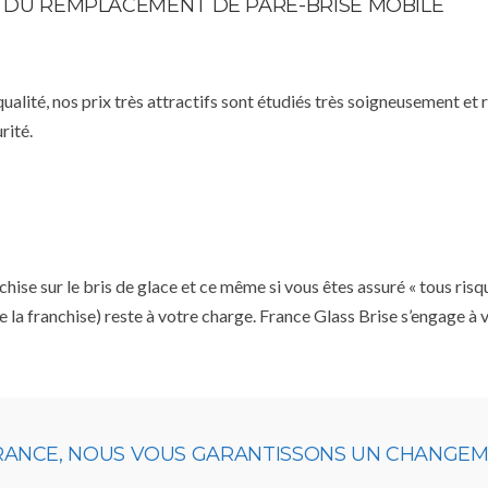
TE DU REMPLACEMENT DE PARE-BRISE MOBILE
qualité, nos prix très attractifs sont étudiés très soigneusement et
rité.
se sur le bris de glace et ce même si vous êtes assuré « tous risq
e la franchise) reste à votre charge. France Glass Brise s’engage à
URANCE, NOUS VOUS GARANTISSONS UN CHANGEME