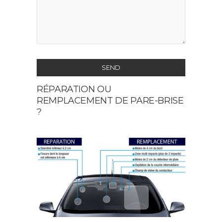
SEND
RÉPARATION OU
This
REMPLACEMENT DE PARE-BRISE
field
?
should
be
left
blank