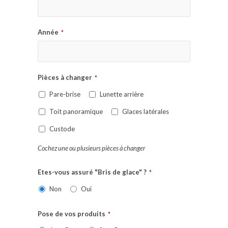
Année
*
Pièces à changer
*
Pare-brise
Lunette arrière
Toit panoramique
Glaces latérales
Custode
Cochez une ou plusieurs pièces à changer
Etes-vous assuré "Bris de glace" ?
*
Non
Oui
Pose de vos produits
*