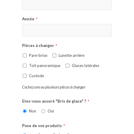
Année
*
Pièces à changer
*
Pare-brise
Lunette arrière
Toit panoramique
Glaces latérales
Custode
Cochez une ou plusieurs pièces à changer
Etes-vous assuré "Bris de glace" ?
*
Non
Oui
Pose de vos produits
*