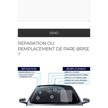
SEND
RÉPARATION OU
This
REMPLACEMENT DE PARE-BRISE
field
?
should
be
left
blank