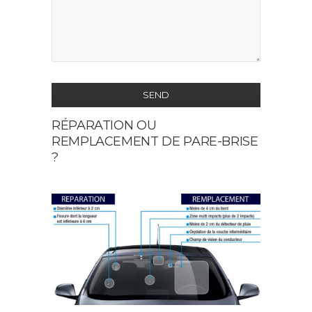
SEND
RÉPARATION OU
This
REMPLACEMENT DE PARE-BRISE
field
?
should
be
left
blank