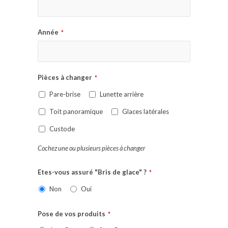
Année
*
Pièces à changer
*
Pare-brise
Lunette arrière
Toit panoramique
Glaces latérales
Custode
Cochez une ou plusieurs pièces à changer
Etes-vous assuré "Bris de glace" ?
*
Non
Oui
Pose de vos produits
*