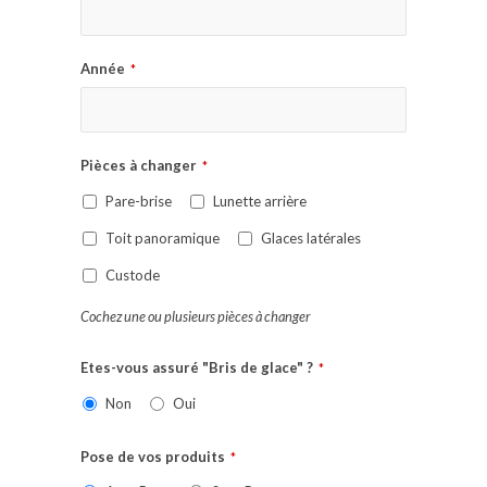
Année
*
Pièces à changer
*
Pare-brise
Lunette arrière
Toit panoramique
Glaces latérales
Custode
Cochez une ou plusieurs pièces à changer
Etes-vous assuré "Bris de glace" ?
*
Non
Oui
Pose de vos produits
*