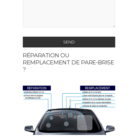
SEND
RÉPARATION OU
This
REMPLACEMENT DE PARE-BRISE
field
?
should
be
left
blank