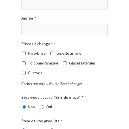
Année
*
Pièces à changer
*
Pare-brise
Lunette arrière
Toit panoramique
Glaces latérales
Custode
Cochez une ou plusieurs pièces à changer
Etes-vous assuré "Bris de glace" ?
*
Non
Oui
Pose de vos produits
*