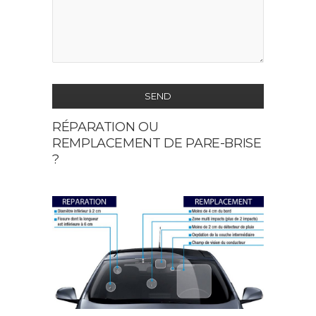
SEND
RÉPARATION OU
This
REMPLACEMENT DE PARE-BRISE
field
?
should
be
left
blank