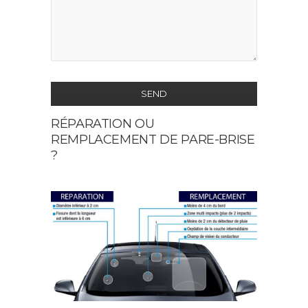
SEND
RÉPARATION OU
This
REMPLACEMENT DE PARE-BRISE
field
?
should
be
left
blank