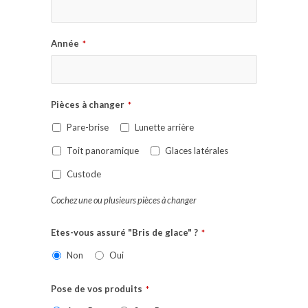
Année
*
Pièces à changer
*
Pare-brise
Lunette arrière
Toit panoramique
Glaces latérales
Custode
Cochez une ou plusieurs pièces à changer
Etes-vous assuré "Bris de glace" ?
*
Non
Oui
Pose de vos produits
*