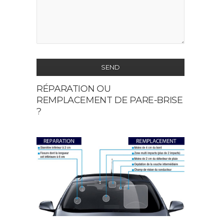
SEND
RÉPARATION OU
This
REMPLACEMENT DE PARE-BRISE
field
?
should
be
left
blank