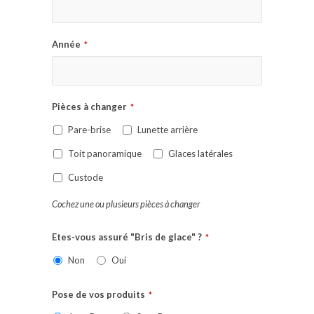
Année
*
Pièces à changer
*
Pare-brise
Lunette arrière
Toit panoramique
Glaces latérales
Custode
Cochez une ou plusieurs pièces à changer
Etes-vous assuré "Bris de glace" ?
*
Non
Oui
Pose de vos produits
*