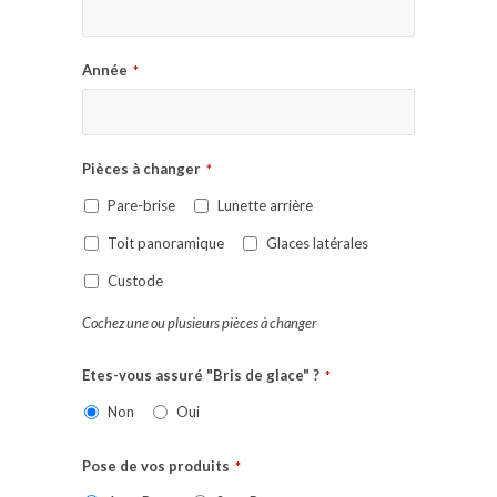
Année
*
Pièces à changer
*
Pare-brise
Lunette arrière
Toit panoramique
Glaces latérales
Custode
Cochez une ou plusieurs pièces à changer
Etes-vous assuré "Bris de glace" ?
*
Non
Oui
Pose de vos produits
*