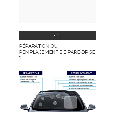
SEND
RÉPARATION OU
This
REMPLACEMENT DE PARE-BRISE
field
?
should
be
left
blank