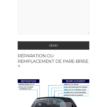
SEND
RÉPARATION OU
This
REMPLACEMENT DE PARE-BRISE
field
?
should
be
left
blank