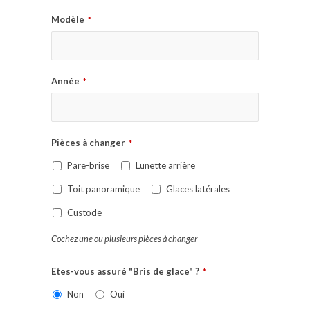
Modèle
*
Année
*
Pièces à changer
*
Pare-brise
Lunette arrière
Toit panoramique
Glaces latérales
Custode
Cochez une ou plusieurs pièces à changer
Etes-vous assuré "Bris de glace" ?
*
Non
Oui