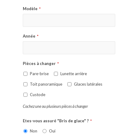
Modèle
*
Année
*
Pièces à changer
*
Pare-brise
Lunette arrière
Toit panoramique
Glaces latérales
Custode
Cochez une ou plusieurs pièces à changer
Etes-vous assuré "Bris de glace" ?
*
Non
Oui