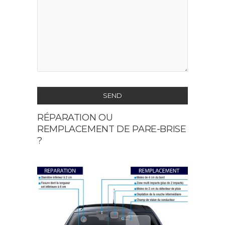
SEND
RÉPARATION OU
This
REMPLACEMENT DE PARE-BRISE
field
?
should
be
left
blank