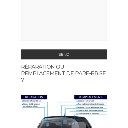
SEND
RÉPARATION OU
This
REMPLACEMENT DE PARE-BRISE
field
?
should
be
left
blank