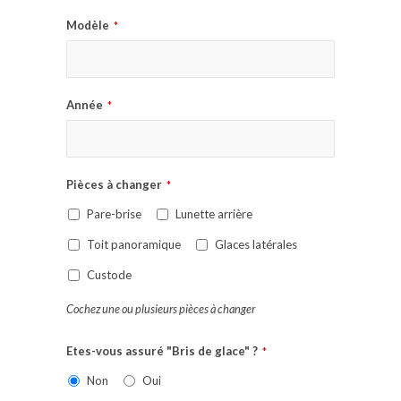
Modèle
*
Année
*
Pièces à changer
*
Pare-brise
Lunette arrière
Toit panoramique
Glaces latérales
Custode
Cochez une ou plusieurs pièces à changer
Etes-vous assuré "Bris de glace" ?
*
Non
Oui