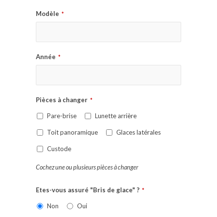
Modèle
*
Année
*
Pièces à changer
*
Pare-brise
Lunette arrière
Toit panoramique
Glaces latérales
Custode
Cochez une ou plusieurs pièces à changer
Etes-vous assuré "Bris de glace" ?
*
Non
Oui