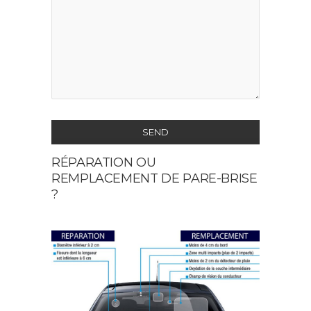
SEND
RÉPARATION OU
This
REMPLACEMENT DE PARE-BRISE
field
?
should
be
left
blank