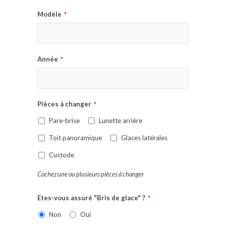
Modèle
*
Année
*
Pièces à changer
*
Pare-brise
Lunette arrière
Toit panoramique
Glaces latérales
Custode
Cochez une ou plusieurs pièces à changer
Etes-vous assuré "Bris de glace" ?
*
Non
Oui