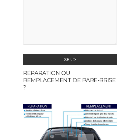
SEND
RÉPARATION OU
This
REMPLACEMENT DE PARE-BRISE
field
?
should
be
left
blank