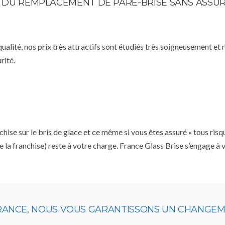
TE DU REMPLACEMENT DE PARE-BRISE SANS ASSU
qualité, nos prix très attractifs sont étudiés très soigneusement et
rité.
se sur le bris de glace et ce même si vous êtes assuré « tous risq
e la franchise) reste à votre charge. France Glass Brise s’engage à
URANCE, NOUS VOUS GARANTISSONS UN CHANGEME