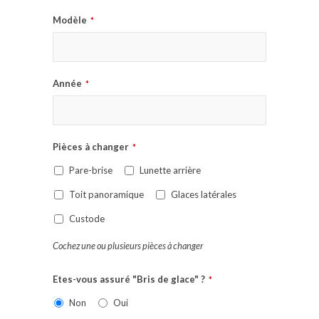
Modèle
*
Année
*
Pièces à changer
*
Pare-brise
Lunette arrière
Toit panoramique
Glaces latérales
Custode
Cochez une ou plusieurs pièces à changer
Etes-vous assuré "Bris de glace" ?
*
Non
Oui