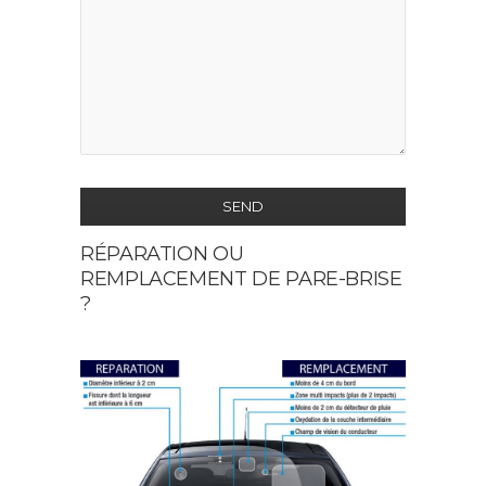
SEND
RÉPARATION OU
This
REMPLACEMENT DE PARE-BRISE
field
?
should
be
left
blank