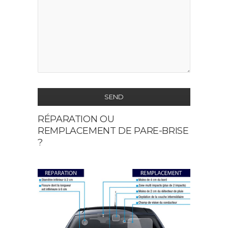
SEND
RÉPARATION OU
This
REMPLACEMENT DE PARE-BRISE
field
?
should
be
left
blank