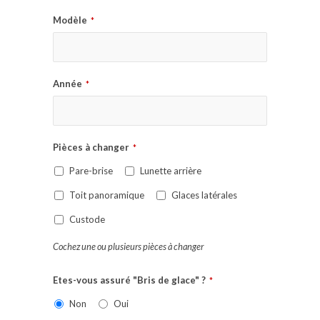
Modèle
*
Année
*
Pièces à changer
*
Pare-brise
Lunette arrière
Toit panoramique
Glaces latérales
Custode
Cochez une ou plusieurs pièces à changer
Etes-vous assuré "Bris de glace" ?
*
Non
Oui