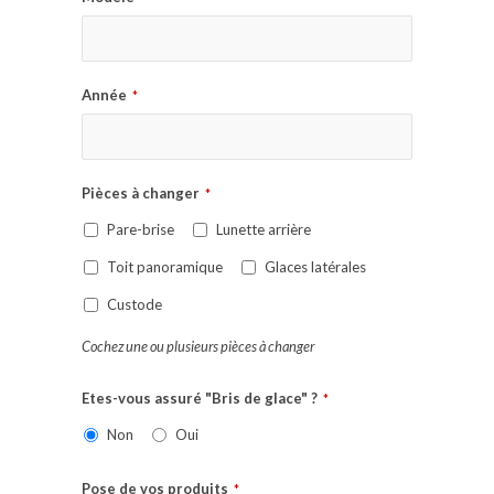
Année
*
Pièces à changer
*
Pare-brise
Lunette arrière
Toit panoramique
Glaces latérales
Custode
Cochez une ou plusieurs pièces à changer
Etes-vous assuré "Bris de glace" ?
*
Non
Oui
Pose de vos produits
*