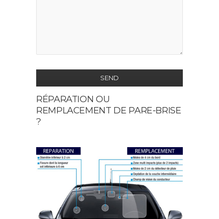
SEND
RÉPARATION OU
This
REMPLACEMENT DE PARE-BRISE
field
?
should
be
left
blank