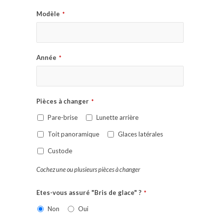
Modèle
*
Année
*
Pièces à changer
*
Pare-brise
Lunette arrière
Toit panoramique
Glaces latérales
Custode
Cochez une ou plusieurs pièces à changer
Etes-vous assuré "Bris de glace" ?
*
Non
Oui