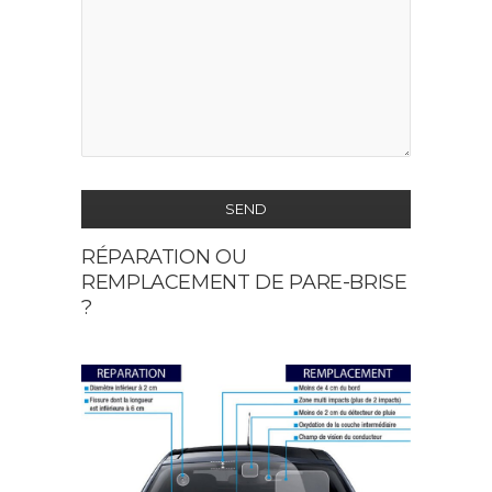
SEND
RÉPARATION OU
This
REMPLACEMENT DE PARE-BRISE
field
?
should
be
left
blank