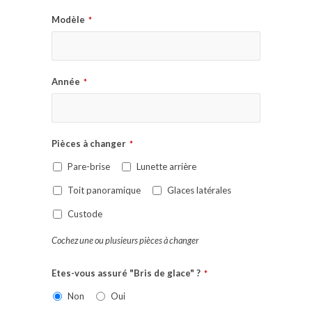
Modèle
*
Année
*
Pièces à changer
*
Pare-brise
Lunette arrière
Toit panoramique
Glaces latérales
Custode
Cochez une ou plusieurs pièces à changer
Etes-vous assuré "Bris de glace" ?
*
Non
Oui