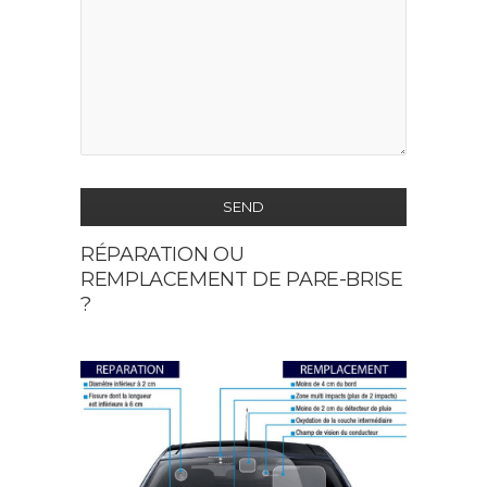
SEND
RÉPARATION OU
This
REMPLACEMENT DE PARE-BRISE
field
?
should
be
left
blank