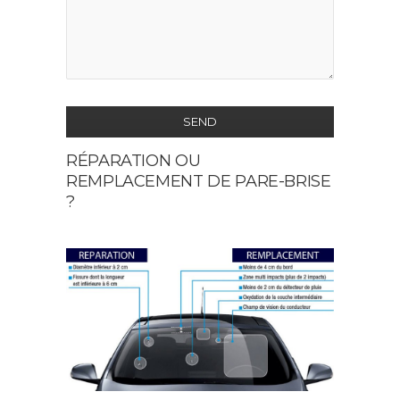
SEND
RÉPARATION OU
This
REMPLACEMENT DE PARE-BRISE
field
?
should
be
left
blank