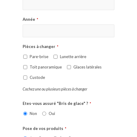
Année
*
Pièces à changer
*
Pare-brise
Lunette arrière
Toit panoramique
Glaces latérales
Custode
Cochez une ou plusieurs pièces à changer
Etes-vous assuré "Bris de glace" ?
*
Non
Oui
Pose de vos produits
*