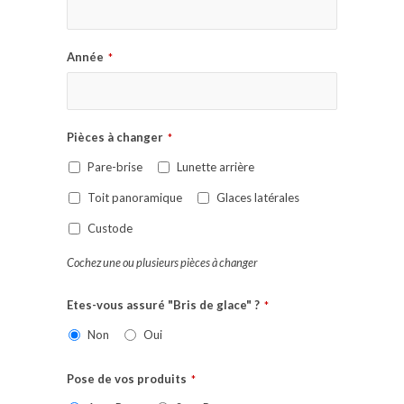
Année
*
Pièces à changer
*
Pare-brise
Lunette arrière
Toit panoramique
Glaces latérales
Custode
Cochez une ou plusieurs pièces à changer
Etes-vous assuré "Bris de glace" ?
*
Non
Oui
Pose de vos produits
*