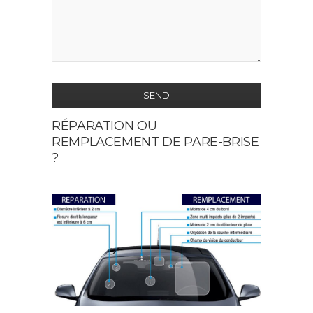
SEND
RÉPARATION OU
This
REMPLACEMENT DE PARE-BRISE
field
?
should
be
left
blank