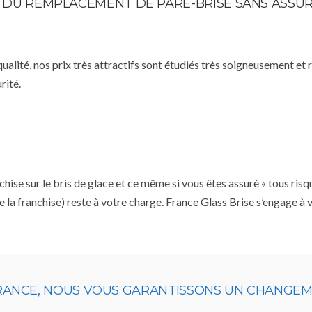
TE DU REMPLACEMENT DE PARE-BRISE SANS ASSU
qualité, nos prix très attractifs sont étudiés très soigneusement et
rité.
se sur le bris de glace et ce même si vous êtes assuré « tous risq
e la franchise) reste à votre charge. France Glass Brise s’engage à
URANCE, NOUS VOUS GARANTISSONS UN CHANGEME