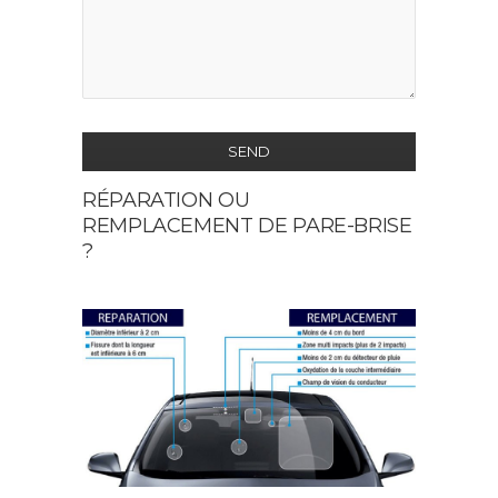
SEND
RÉPARATION OU
This
REMPLACEMENT DE PARE-BRISE
field
?
should
be
left
blank