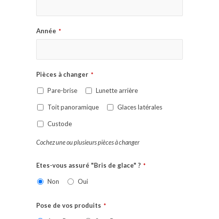
Année
*
Pièces à changer
*
Pare-brise
Lunette arrière
Toit panoramique
Glaces latérales
Custode
Cochez une ou plusieurs pièces à changer
Etes-vous assuré "Bris de glace" ?
*
Non
Oui
Pose de vos produits
*