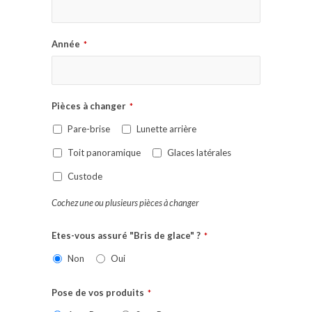
Année
*
Pièces à changer
*
Pare-brise
Lunette arrière
Toit panoramique
Glaces latérales
Custode
Cochez une ou plusieurs pièces à changer
Etes-vous assuré "Bris de glace" ?
*
Non
Oui
Pose de vos produits
*