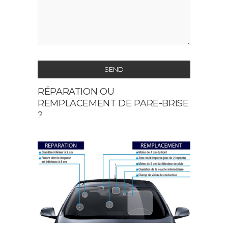
SEND
RÉPARATION OU
This
REMPLACEMENT DE PARE-BRISE
field
?
should
be
left
blank