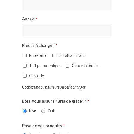
Année
*
Pièces à changer
*
Pare-brise
Lunette arrière
Toit panoramique
Glaces latérales
Custode
Cochez une ou plusieurs pièces à changer
Etes-vous assuré "Bris de glace" ?
*
Non
Oui
Pose de vos produits
*