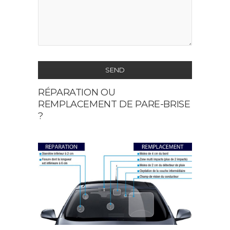
SEND
RÉPARATION OU
This
REMPLACEMENT DE PARE-BRISE
field
?
should
be
left
blank