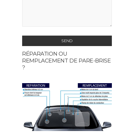
SEND
RÉPARATION OU
This
REMPLACEMENT DE PARE-BRISE
field
?
should
be
left
blank