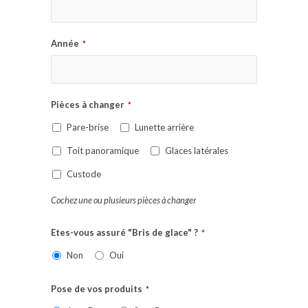
Année
*
Pièces à changer
*
Pare-brise
Lunette arrière
Toit panoramique
Glaces latérales
Custode
Cochez une ou plusieurs pièces à changer
Etes-vous assuré "Bris de glace" ?
*
Non
Oui
Pose de vos produits
*