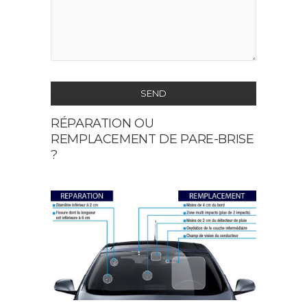
SEND
RÉPARATION OU
This
REMPLACEMENT DE PARE-BRISE
field
?
should
be
left
blank