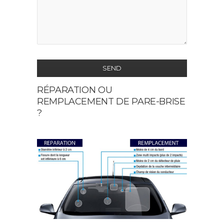
SEND
RÉPARATION OU
This
REMPLACEMENT DE PARE-BRISE
field
?
should
be
left
blank