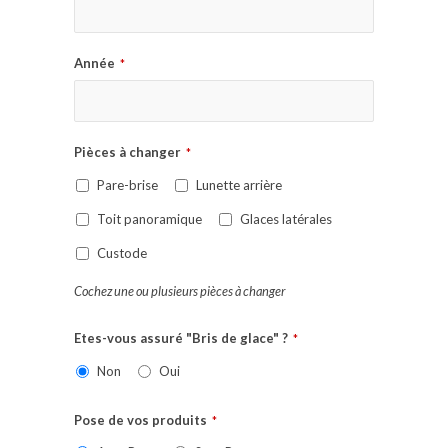
Année
*
Pièces à changer
*
Pare-brise
Lunette arrière
Toit panoramique
Glaces latérales
Custode
Cochez une ou plusieurs pièces à changer
Etes-vous assuré "Bris de glace" ?
*
Non
Oui
Pose de vos produits
*