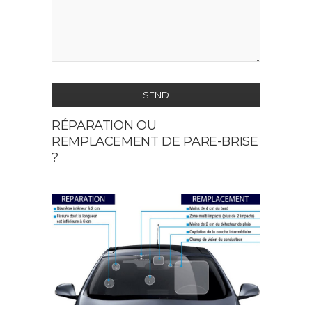
SEND
RÉPARATION OU
This
REMPLACEMENT DE PARE-BRISE
field
?
should
be
left
blank