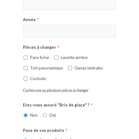
Année
*
Pièces à changer
*
Pare-brise
Lunette arrière
Toit panoramique
Glaces latérales
Custode
Cochez une ou plusieurs pièces à changer
Etes-vous assuré "Bris de glace" ?
*
Non
Oui
Pose de vos produits
*