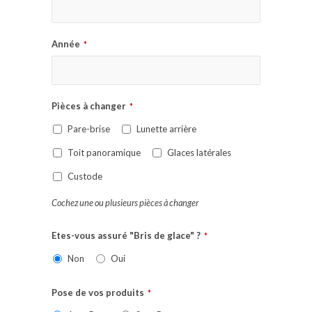
Année
*
Pièces à changer
*
Pare-brise
Lunette arrière
Toit panoramique
Glaces latérales
Custode
Cochez une ou plusieurs pièces à changer
Etes-vous assuré "Bris de glace" ?
*
Non
Oui
Pose de vos produits
*