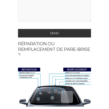
SEND
RÉPARATION OU
This
REMPLACEMENT DE PARE-BRISE
field
?
should
be
left
blank