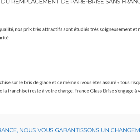
TE DU REMPLACEMENT DE PARE-BRISE SANS FRAN
qualité, nos prix très attractifs sont étudiés très soigneusement et
rité.
se sur le bris de glace et ce même si vous êtes assuré « tous risq
e la franchise) reste à votre charge. France Glass Brise s’engage à
URANCE, NOUS VOUS GARANTISSONS UN CHANGEME