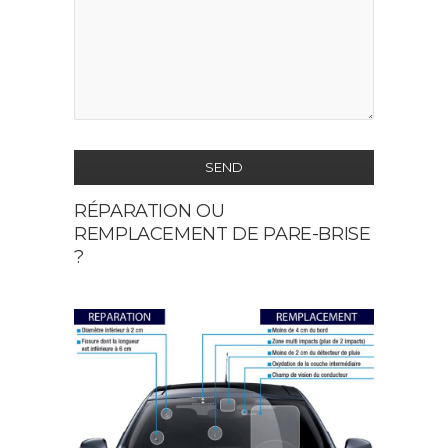
SEND
RÉPARATION OU
This
REMPLACEMENT DE PARE-BRISE
field
?
should
be
left
blank