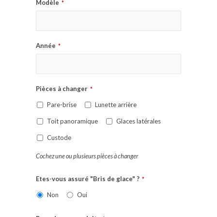
Modèle
*
Année
*
Pièces à changer
*
Pare-brise
Lunette arrière
Toit panoramique
Glaces latérales
Custode
Cochez une ou plusieurs pièces à changer
Etes-vous assuré "Bris de glace" ?
*
Non
Oui