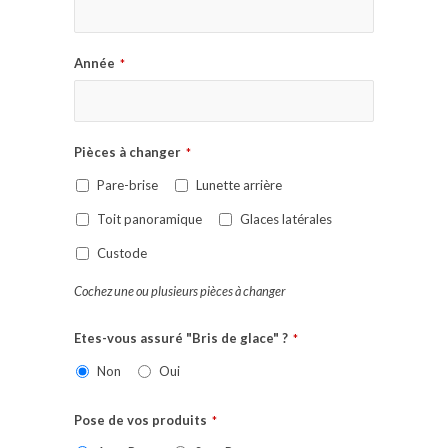
Année
*
Pièces à changer
*
Pare-brise
Lunette arrière
Toit panoramique
Glaces latérales
Custode
Cochez une ou plusieurs pièces à changer
Etes-vous assuré "Bris de glace" ?
*
Non
Oui
Pose de vos produits
*