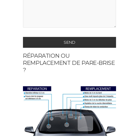
SEND
RÉPARATION OU
This
REMPLACEMENT DE PARE-BRISE
field
?
should
be
left
blank