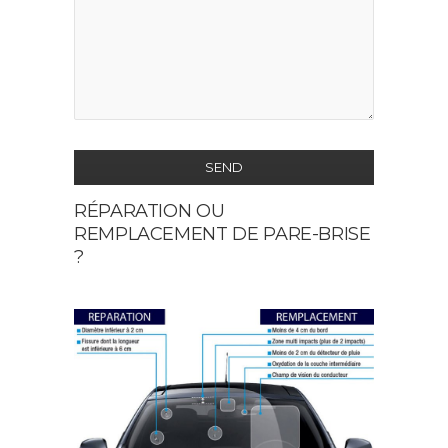
SEND
RÉPARATION OU
This
REMPLACEMENT DE PARE-BRISE
field
?
should
be
left
blank