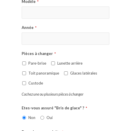
Modèle
*
Année
*
Pièces à changer
*
Pare-brise
Lunette arrière
Toit panoramique
Glaces latérales
Custode
Cochez une ou plusieurs pièces à changer
Etes-vous assuré "Bris de glace" ?
*
Non
Oui