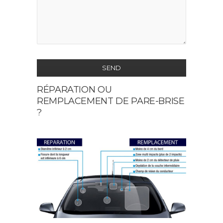
SEND
RÉPARATION OU
This
REMPLACEMENT DE PARE-BRISE
field
?
should
be
left
blank