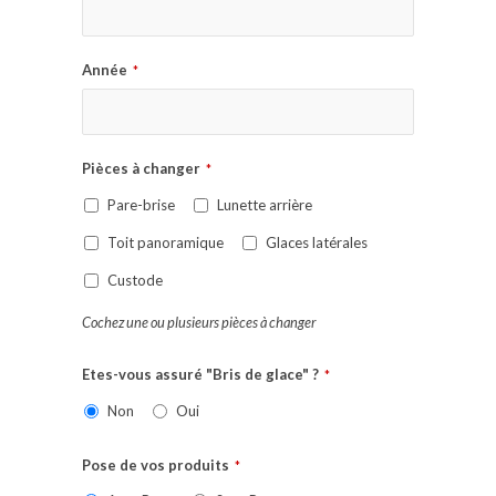
Année
*
Pièces à changer
*
Pare-brise
Lunette arrière
Toit panoramique
Glaces latérales
Custode
Cochez une ou plusieurs pièces à changer
Etes-vous assuré "Bris de glace" ?
*
Non
Oui
Pose de vos produits
*