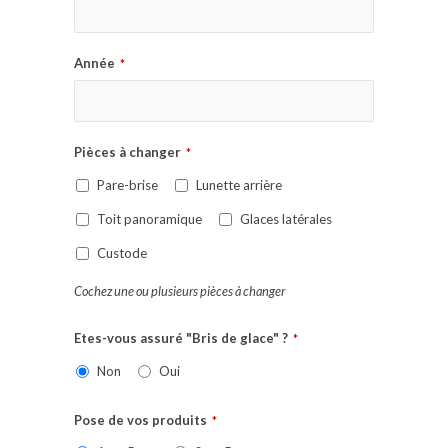
Année
*
Pièces à changer
*
Pare-brise
Lunette arrière
Toit panoramique
Glaces latérales
Custode
Cochez une ou plusieurs pièces à changer
Etes-vous assuré "Bris de glace" ?
*
Non
Oui
Pose de vos produits
*