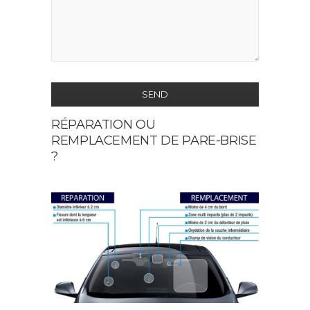
SEND
RÉPARATION OU
This
REMPLACEMENT DE PARE-BRISE
field
?
should
be
left
blank