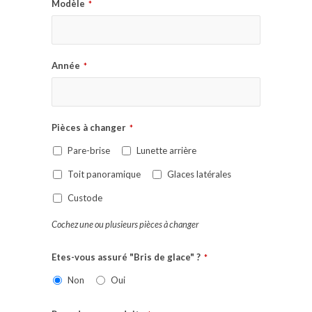
Modèle
*
Année
*
Pièces à changer
*
Pare-brise
Lunette arrière
Toit panoramique
Glaces latérales
Custode
Cochez une ou plusieurs pièces à changer
Etes-vous assuré "Bris de glace" ?
*
Non
Oui