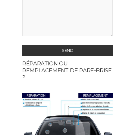
SEND
RÉPARATION OU
This
REMPLACEMENT DE PARE-BRISE
field
?
should
be
left
blank