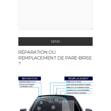
SEND
RÉPARATION OU
This
REMPLACEMENT DE PARE-BRISE
field
?
should
be
left
blank