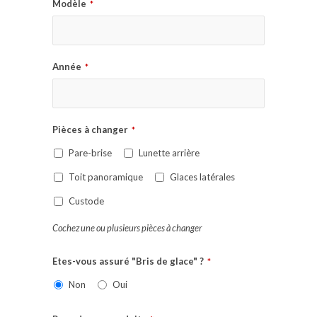
Modèle
*
Année
*
Pièces à changer
*
Pare-brise
Lunette arrière
Toit panoramique
Glaces latérales
Custode
Cochez une ou plusieurs pièces à changer
Etes-vous assuré "Bris de glace" ?
*
Non
Oui