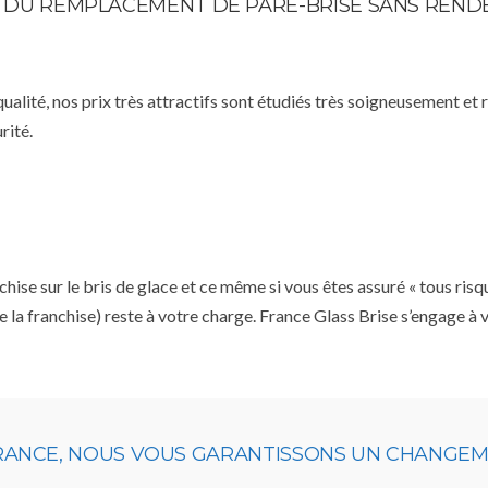
TE DU REMPLACEMENT DE PARE-BRISE SANS REN
qualité, nos prix très attractifs sont étudiés très soigneusement et
rité.
se sur le bris de glace et ce même si vous êtes assuré « tous risq
e la franchise) reste à votre charge. France Glass Brise s’engage à
URANCE, NOUS VOUS GARANTISSONS UN CHANGEME