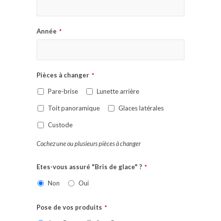
Année
*
Pièces à changer
*
Pare-brise
Lunette arrière
Toit panoramique
Glaces latérales
Custode
Cochez une ou plusieurs pièces à changer
Etes-vous assuré "Bris de glace" ?
*
Non
Oui
Pose de vos produits
*