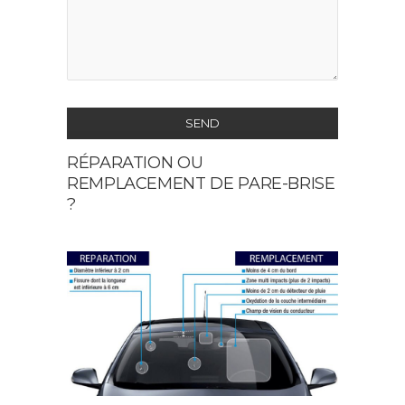
SEND
RÉPARATION OU
This
REMPLACEMENT DE PARE-BRISE
field
?
should
be
left
blank