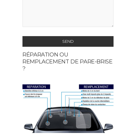
SEND
RÉPARATION OU
This
REMPLACEMENT DE PARE-BRISE
field
?
should
be
left
blank