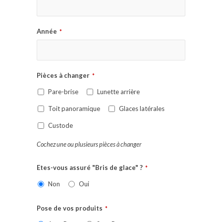
Année
*
Pièces à changer
*
Pare-brise
Lunette arrière
Toit panoramique
Glaces latérales
Custode
Cochez une ou plusieurs pièces à changer
Etes-vous assuré "Bris de glace" ?
*
Non
Oui
Pose de vos produits
*