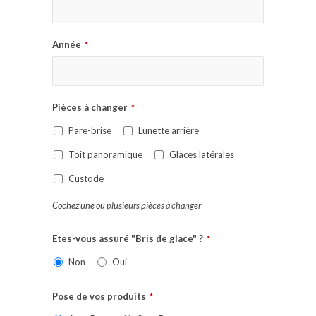
Année
*
Pièces à changer
*
Pare-brise
Lunette arrière
Toit panoramique
Glaces latérales
Custode
Cochez une ou plusieurs pièces à changer
Etes-vous assuré "Bris de glace" ?
*
Non
Oui
Pose de vos produits
*