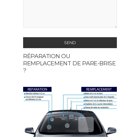
SEND
RÉPARATION OU
This
REMPLACEMENT DE PARE-BRISE
field
?
should
be
left
blank