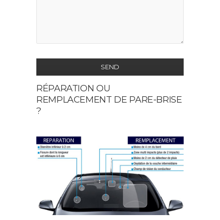
SEND
RÉPARATION OU
This
REMPLACEMENT DE PARE-BRISE
field
?
should
be
left
blank