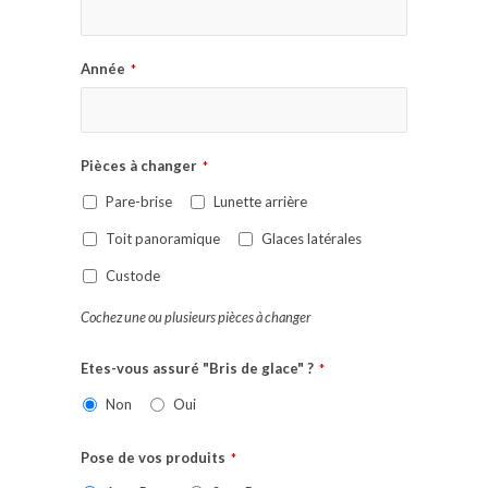
Année
*
Pièces à changer
*
Pare-brise
Lunette arrière
Toit panoramique
Glaces latérales
Custode
Cochez une ou plusieurs pièces à changer
Etes-vous assuré "Bris de glace" ?
*
Non
Oui
Pose de vos produits
*