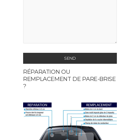
SEND
RÉPARATION OU
This
REMPLACEMENT DE PARE-BRISE
field
?
should
be
left
blank