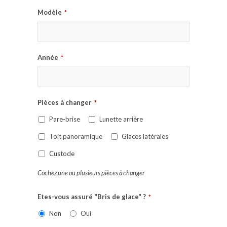
Modèle
*
Année
*
Pièces à changer
*
Pare-brise
Lunette arrière
Toit panoramique
Glaces latérales
Custode
Cochez une ou plusieurs pièces à changer
Etes-vous assuré "Bris de glace" ?
*
Non
Oui