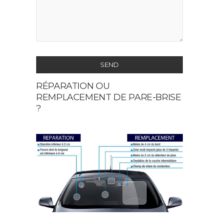
SEND
RÉPARATION OU
This
REMPLACEMENT DE PARE-BRISE
field
?
should
be
left
blank