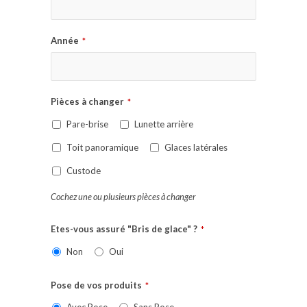
Année
*
Pièces à changer
*
Pare-brise
Lunette arrière
Toit panoramique
Glaces latérales
Custode
Cochez une ou plusieurs pièces à changer
Etes-vous assuré "Bris de glace" ?
*
Non
Oui
Pose de vos produits
*