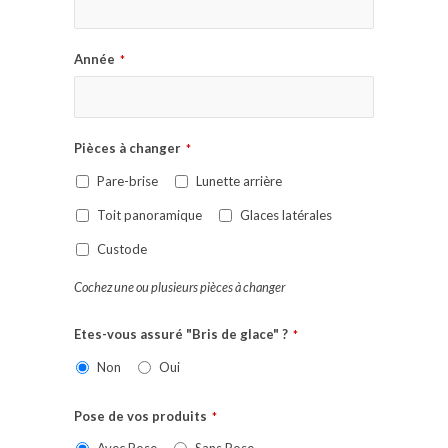
Année
*
Pièces à changer
*
Pare-brise
Lunette arrière
Toit panoramique
Glaces latérales
Custode
Cochez une ou plusieurs pièces à changer
Etes-vous assuré "Bris de glace" ?
*
Non
Oui
Pose de vos produits
*