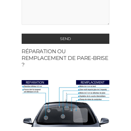
SEND
RÉPARATION OU
This
REMPLACEMENT DE PARE-BRISE
field
?
should
be
left
blank